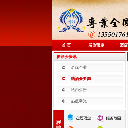
首 页
展位预定
酒店
糖酒会资讯
名优企业
糖酒会要闻
站内公告
热点曝光