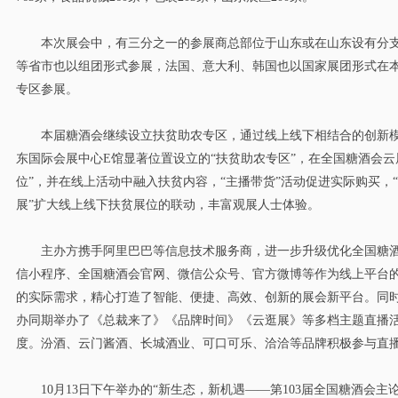
本次展会中，有三分之一的参展商总部位于山东或在山东设有分支
等省市也以组团形式参展，法国、意大利、韩国也以国家展团形式在
专区参展。
本届糖酒会继续设立扶贫助农专区，通过线上线下相结合的创新模
东国际会展中心E馆显著位置设立的“扶贫助农专区”，在全国糖酒会云
位”，并在线上活动中融入扶贫内容，“主播带货”活动促进实际购买，
展”扩大线上线下扶贫展位的联动，丰富观展人士体验。
主办方携手阿里巴巴等信息技术服务商，进一步升级优化全国糖酒
信小程序、全国糖酒会官网、微信公众号、官方微博等作为线上平台
的实际需求，精心打造了智能、便捷、高效、创新的展会新平台。同
办同期举办了《总裁来了》《品牌时间》《云逛展》等多档主题直播
度。汾酒、云门酱酒、长城酒业、可口可乐、洽洽等品牌积极参与直
10月13日下午举办的“新生态，新机遇——第103届全国糖酒会主